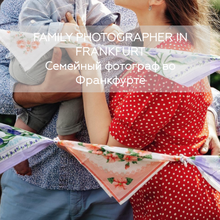
FAMILY PHOTOGRAPHER IN
FRANKFURT
Семейный фотограф во
Франкфурте